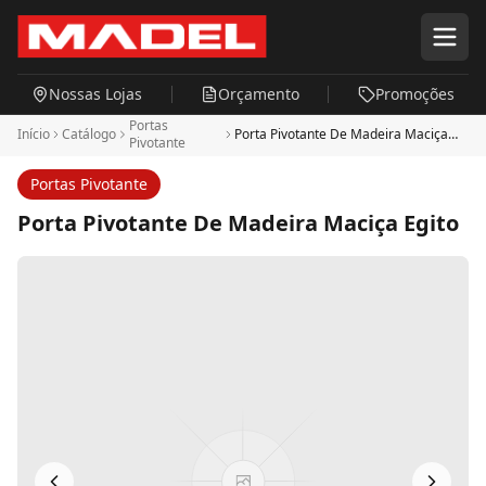
Pular para o conteúdo principal
Nossas Lojas
Orçamento
Promoções
Portas
Início
Catálogo
Porta Pivotante De Madeira Maciça
Pivotante
Egito
Portas Pivotante
Porta Pivotante De Madeira Maciça Egito