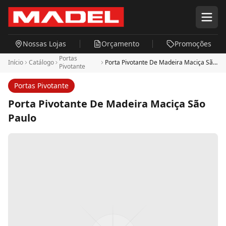
Pular para o conteúdo principal
Nossas Lojas
Orçamento
Promoções
Portas
Início
Catálogo
Porta Pivotante De Madeira Maciça São
Pivotante
Paulo
Portas Pivotante
Porta Pivotante De Madeira Maciça São
Paulo