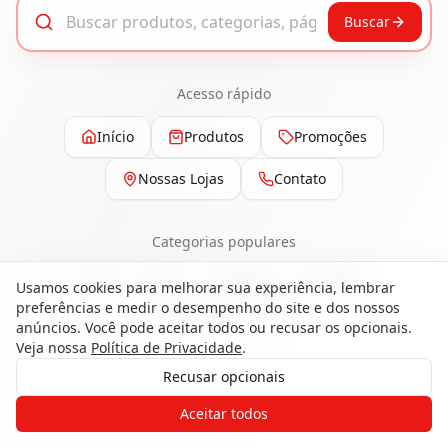
Buscar
Acesso rápido
Início
Produtos
Promoções
Nossas Lojas
Contato
Categorias populares
Pisos
Portas
Esquadrias
Ferragens
Usamos cookies para melhorar sua experiência, lembrar
preferências e medir o desempenho do site e dos nossos
Painéis e Revestimentos
anúncios. Você pode aceitar todos ou recusar os opcionais.
Veja nossa
Política de Privacidade
.
Recusar opcionais
Gostaria de receber o contato de um
Aceitar todos
de nossos especialistas?