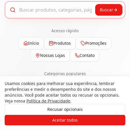
Buscar
Acesso rápido
Início
Produtos
Promoções
Nossas Lojas
Contato
Categorias populares
Usamos cookies para melhorar sua experiência, lembrar
Pisos
Portas
Esquadrias
Ferragens
preferências e medir o desempenho do site e dos nossos
Painéis e Revestimentos
anúncios. Você pode aceitar todos ou recusar os opcionais.
Veja nossa
Política de Privacidade
.
Recusar opcionais
Gostaria de receber o contato de um
Aceitar todos
de nossos especialistas?