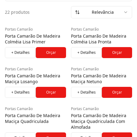
Versátil e funcional, é perfeita para otimizar espaços sem
22 produtos
Relevância
comprometer a estética do ambiente. Seu sistema
articulado proporciona praticidade na abertura, tornando-
se uma excelente escolha para ambientes compactos,
Portas Camarão
Portas Camarão
modernos e com propostas arquitetônicas inteligentes.
Porta Camarão De Madeira
Porta Camarão De Madeira
Colméia Lisa Primer
Colméia Lisa Pronta
+ Detalhes
Orçar
+ Detalhes
Orçar
Portas Camarão
Portas Camarão
Porta Camarão De Madeira
Porta Camarão De Madeira
Maciça Losango
Maciça Netuno
+ Detalhes
Orçar
+ Detalhes
Orçar
Portas Camarão
Portas Camarão
Porta Camarão De Madeira
Porta Camarão De Madeira
Maciça Quadriculada
Maciça Quadriculada Com
Almofada