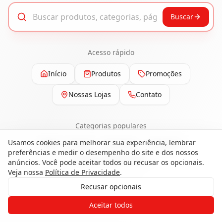
Buscar
Acesso rápido
Início
Produtos
Promoções
Nossas Lojas
Contato
Categorias populares
Usamos cookies para melhorar sua experiência, lembrar
Pisos
Portas
Esquadrias
Ferragens
preferências e medir o desempenho do site e dos nossos
Painéis e Revestimentos
anúncios. Você pode aceitar todos ou recusar os opcionais.
Veja nossa
Política de Privacidade
.
Recusar opcionais
Gostaria de receber o contato de um
Aceitar todos
de nossos especialistas?