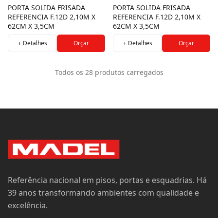
PORTA SOLIDA FRISADA
PORTA SOLIDA FRISADA
REFERENCIA F.12D 2,10M X
REFERENCIA F.12D 2,10M X
62CM X 3,5CM
62CM X 3,5CM
+ Detalhes
Orçar
+ Detalhes
Orçar
Todos os
28
produtos carregados
Referência nacional em pisos, portas e esquadrias. Há
39 anos transformando ambientes com qualidade e
excelência.