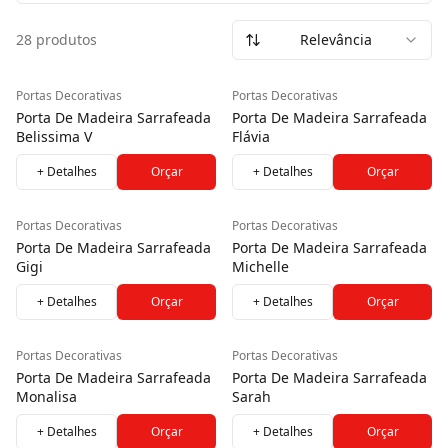
Mais do que um elemento funcional, a porta decorativa
28 produtos
Relevância
agrega personalidade e sofisticação aos ambientes.
Produzida com estrutura sarrafeada, une resistência,
leveza e excelente acabamento, valorizando o projeto com
Portas Decorativas
Portas Decorativas
design marcante e detalhes que fazem diferença na
Porta De Madeira Sarrafeada
Porta De Madeira Sarrafeada
composição.
Belissima V
Flávia
+ Detalhes
Orçar
+ Detalhes
Orçar
Portas Decorativas
Portas Decorativas
Porta De Madeira Sarrafeada
Porta De Madeira Sarrafeada
Gigi
Michelle
+ Detalhes
Orçar
+ Detalhes
Orçar
Portas Decorativas
Portas Decorativas
Porta De Madeira Sarrafeada
Porta De Madeira Sarrafeada
Monalisa
Sarah
+ Detalhes
Orçar
+ Detalhes
Orçar