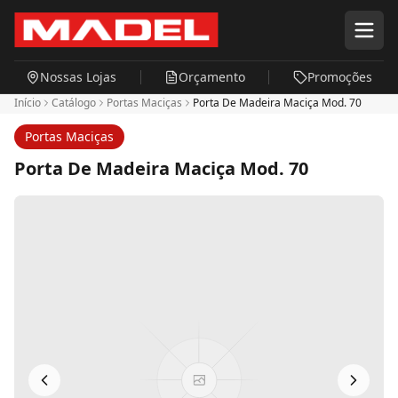
Pular para o conteúdo principal
Nossas Lojas
Orçamento
Promoções
Início
Catálogo
Portas Maciças
Porta De Madeira Maciça Mod. 70
Portas Maciças
Porta De Madeira Maciça Mod. 70