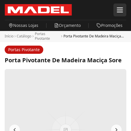
Pular para o conteúdo principal
Nossas Lojas
Orçamento
Promoções
Portas
Início
Catálogo
Porta Pivotante De Madeira Maciça
Pivotante
Sore
Portas Pivotante
Porta Pivotante De Madeira Maciça Sore