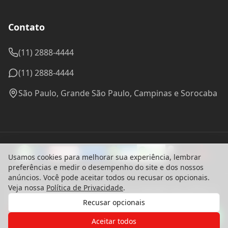
Contato
(11) 2888-4444
(11) 2888-4444
São Paulo, Grande São Paulo, Campinas e Sorocaba
Usamos cookies para melhorar sua experiência, lembrar
preferências e medir o desempenho do site e dos nossos
anúncios. Você pode aceitar todos ou recusar os opcionais.
Veja nossa
Política de Privacidade
.
© 2024 Madel Madeiras. CNPJ: 57.314.288/0001-96 - Todos os
direitos reservados.
Recusar opcionais
Desenvolvido com ♥ por
bounceagency
Gostaria de receber o contato de um
Política de Privacidade
de nossos especialistas?
Aceitar todos
Termos de Uso