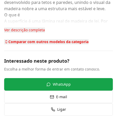
desenvolvido para tetos e paredes, unindo o visual da
madeira nobre a uma estrutura mais estável e leve.
O que é
A superfície é uma lâmina real de madeira de lei. Por
baixo, há camadas de madeira de reflorestamento
Ver descrição completa
cruzadas e prensadas, o que evita que a peça entorte
ou empene.
Comparar com outros modelos da categoria
Vantagens
Maior estabilidade frente a variações térmicas,
comuns em tetos próximos a lajes e iluminação
Interessado neste produto?
embutida
Escolha a melhor forma de entrar em contato conosco.
Mais leve que a madeira maciça, o que facilita e agiliza
a instalação em tetos e painéis
Chega pronto de fábrica, com acabamento fosco ou
WhatsApp
acetinado, sem necessidade de lixamento ou verniz na
obra
E-mail
Usa menos madeira maciça na estrutura, sendo uma
opção mais sustentável
Ligar
Estética