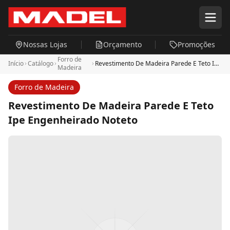
Pular para o conteúdo principal
Nossas Lojas
Orçamento
Promoções
Forro de
Início
Catálogo
Revestimento De Madeira Parede E Teto Ipe
Madeira
Engenheirado Noteto
Forro de Madeira
Revestimento De Madeira Parede E Teto
Ipe Engenheirado Noteto