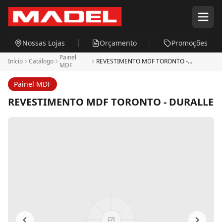
Pular para o conteúdo principal
Nossas Lojas
Orçamento
Promoções
Painel
Início
Catálogo
REVESTIMENTO MDF TORONTO -
MDF
DURALLE
Painel MDF
REVESTIMENTO MDF TORONTO - DURALLE