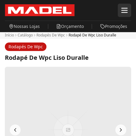
Pular para o conteúdo principal
Nossas Lojas
Orçamento
Promoções
Início
Catálogo
Rodapés De Wpc
Rodapé De Wpc Liso Duralle
Rodapés De Wpc
Rodapé De Wpc Liso Duralle