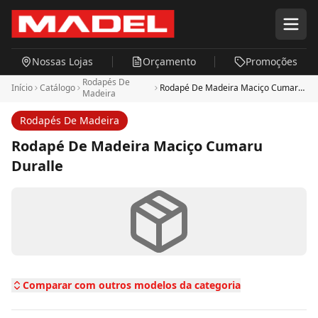
Pular para o conteúdo principal
Nossas Lojas
Orçamento
Promoções
Rodapés De
Início
Catálogo
Rodapé De Madeira Maciço Cumaru
Madeira
Duralle
Rodapés De Madeira
Rodapé De Madeira Maciço Cumaru
Duralle
Comparar com outros modelos da categoria