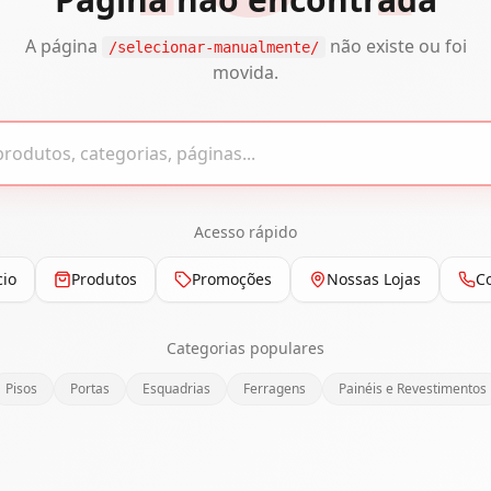
A página
não existe ou foi
/selecionar-manualmente/
movida.
Acesso rápido
cio
Produtos
Promoções
Nossas Lojas
C
Categorias populares
Pisos
Portas
Esquadrias
Ferragens
Painéis e Revestimentos