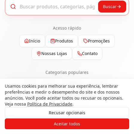
Buscar
Acesso rápido
Início
Produtos
Promoções
Nossas Lojas
Contato
Categorias populares
Pisos
Portas
Esquadrias
Ferragens
Usamos cookies para melhorar sua experiência, lembrar
preferências e medir o desempenho do site e dos nossos
Painéis e Revestimentos
anúncios. Você pode aceitar todos ou recusar os opcionais.
Veja nossa
Política de Privacidade
.
Recusar opcionais
Gostaria de receber o contato de um
Aceitar todos
de nossos especialistas?