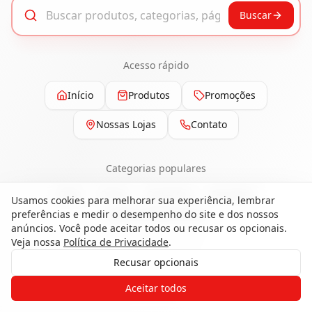
Buscar
Acesso rápido
Início
Produtos
Promoções
Nossas Lojas
Contato
Categorias populares
Pisos
Portas
Esquadrias
Ferragens
Usamos cookies para melhorar sua experiência, lembrar
preferências e medir o desempenho do site e dos nossos
Painéis e Revestimentos
anúncios. Você pode aceitar todos ou recusar os opcionais.
Veja nossa
Política de Privacidade
.
Recusar opcionais
Gostaria de receber o contato de um
Aceitar todos
de nossos especialistas?