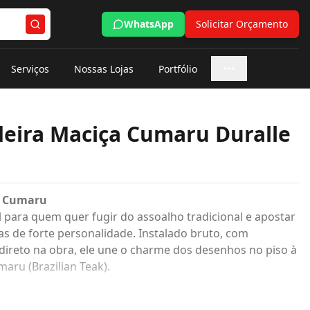
WhatsApp
Solicitar Orçamento
Serviços
Nossas Lojas
Portfólio
Mais opções
eira Maciça Cumaru Duralle
a Cumaru
 para quem quer fugir do assoalho tradicional e apostar
 de forte personalidade. Instalado bruto, com
a direto na obra, ele une o charme dos desenhos no piso à
maru (Brazilian Teak).
em ângulo de 45°, criando um direcionamento dinâmico