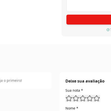
Evitar água em excesso o
cerdas macias ou aspirad
em produto específico par
ja o primeiro!
Deixe sua avaliação
Sua nota *
Nome *