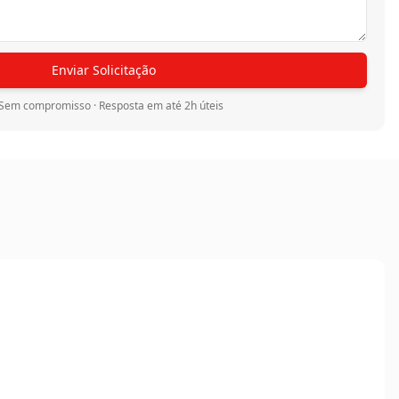
u panos encharcados. Limpeza diária com vassoura de
or de pó. Higienização com pano levemente umedecido
a pisos resinados.
Enviar Solicitação
Sem compromisso · Resposta em até 2h úteis