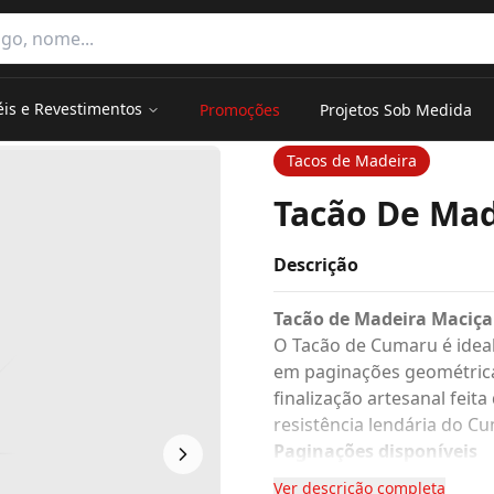
e categorias
éis e Revestimentos
Promoções
Projetos Sob Medida
alle
Tacos de Madeira
Tacão De Mad
Descrição
Tacão de Madeira Maciç
O Tacão de Cumaru é ideal
em paginações geométricas
finalização artesanal feit
resistência lendária do Cu
Paginações disponíveis
Espinha de peixe: blocos 
Ver descrição completa