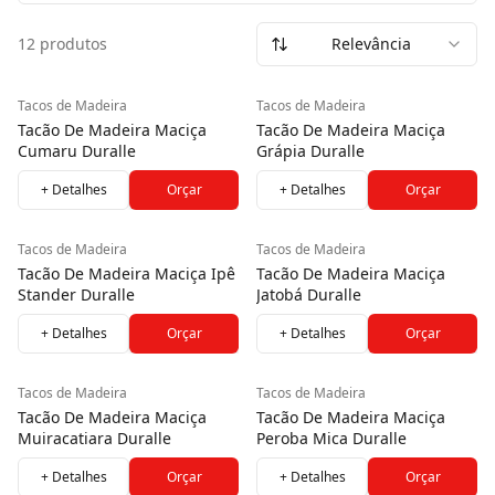
O taco de madeira evoca uma herança atemporal, sendo a
12 produtos
Relevância
escolha perfeita para projetos que respiram estilo e
autenticidade. Seu desenho geométrico confere um visual
sutil e aquece o ambiente com uma personalidade
Tacos de Madeira
Tacos de Madeira
inigualável.
Tacão De Madeira Maciça
Tacão De Madeira Maciça
Cumaru Duralle
Grápia Duralle
+ Detalhes
Orçar
+ Detalhes
Orçar
Tacos de Madeira
Tacos de Madeira
Tacão De Madeira Maciça Ipê
Tacão De Madeira Maciça
Stander Duralle
Jatobá Duralle
+ Detalhes
Orçar
+ Detalhes
Orçar
Tacos de Madeira
Tacos de Madeira
Tacão De Madeira Maciça
Tacão De Madeira Maciça
Muiracatiara Duralle
Peroba Mica Duralle
+ Detalhes
Orçar
+ Detalhes
Orçar