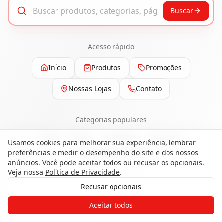
Buscar
Acesso rápido
Início
Produtos
Promoções
Nossas Lojas
Contato
Categorias populares
Pisos
Portas
Esquadrias
Ferragens
Usamos cookies para melhorar sua experiência, lembrar
preferências e medir o desempenho do site e dos nossos
Painéis e Revestimentos
anúncios. Você pode aceitar todos ou recusar os opcionais.
Veja nossa
Política de Privacidade
.
Recusar opcionais
Gostaria de receber o contato de um
Aceitar todos
de nossos especialistas?