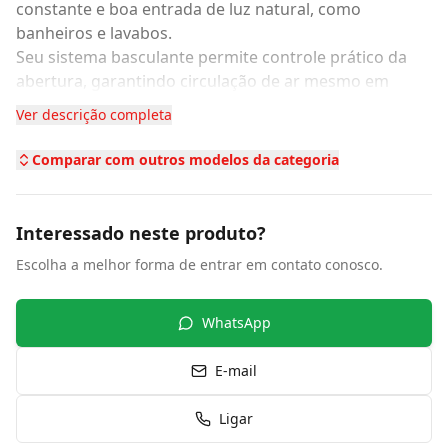
constante e boa entrada de luz natural, como
banheiros e lavabos.
Seu sistema basculante permite controle prático da
abertura, garantindo circulação de ar mesmo em
espaços reduzidos. O vidro panorâmico proporciona
Ver descrição completa
luminosidade, valorizando o ambiente.
Fabricada em madeira de alta qualidade, oferece
Comparar com outros modelos da categoria
durabilidade e resistência à umidade quando bem
instalada.
Na Madel Madeiras
, você encontra
soluções funcionais e sofisticadas para todos os
Interessado neste produto?
ambientes.
Escolha a melhor forma de entrar em contato conosco.
Solicite um orçamento com a equipe da Madel
Madeiras e encontre a solução ideal para seu
projeto.
WhatsApp
E-mail
Ligar