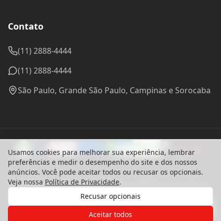
Contato
(11) 2888-4444
(11) 2888-4444
São Paulo, Grande São Paulo, Campinas e Sorocaba
Usamos cookies para melhorar sua experiência, lembrar
preferências e medir o desempenho do site e dos nossos
anúncios. Você pode aceitar todos ou recusar os opcionais.
Veja nossa
Política de Privacidade
.
© 2024 Madel Madeiras. CNPJ: 57.314.288/0001-96 - Todos os
direitos reservados.
Recusar opcionais
Desenvolvido com ♥ por
bounceagency
Gostaria de receber o contato de um
Política de Privacidade
de nossos especialistas?
Aceitar todos
Termos de Uso