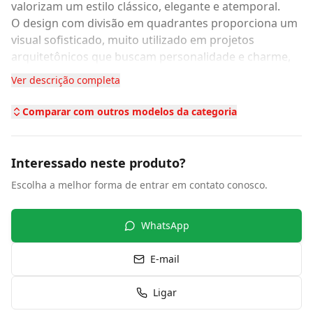
valorizam um estilo clássico, elegante e atemporal.
O design com divisão em quadrantes proporciona um
visual sofisticado, muito utilizado em projetos
arquitetônicos que buscam personalidade e charme,
sem abrir mão da iluminação natural.
Ver descrição completa
Com estrutura em madeira de alta qualidade, essa
janela oferece excelente durabilidade e resistência,
Comparar com outros modelos da categoria
além de um sistema de correr funcional que garante
praticidade no dia a dia.
✨
Diferenciais
Interessado neste produto?
Vidro quadriculado com estética clássica
Escolha a melhor forma de entrar em contato conosco.
4 folhas para maior abertura e ventilação
Estrutura em madeira resistente
Design sofisticado e atemporal
WhatsApp
Excelente entrada de luz natural
🏡
Indicação de uso
E-mail
Casas de estilo clássico ou colonial
Salas e ambientes amplos
Ligar
Projetos arquitetônicos sofisticados